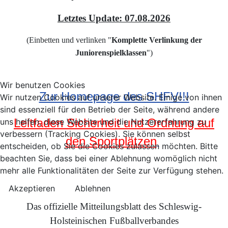
Letztes Update: 07.08.2026
(Einbetten und verlinken "
Komplette Verlinkung der
Juniorenspielklassen
"
)
Wir benutzen Cookies
Zur Homepage des SHFV!!!
Wir nutzen Cookies auf unserer Website. Einige von ihnen
sind essenziell für den Betrieb der Seite, während andere
Leitfaden Sicherheit und Ordnung auf
uns helfen, diese Website und die Nutzererfahrung zu
verbessern (Tracking Cookies). Sie können selbst
den Sportplätzen
entscheiden, ob Sie die Cookies zulassen möchten. Bitte
beachten Sie, dass bei einer Ablehnung womöglich nicht
mehr alle Funktionalitäten der Seite zur Verfügung stehen.
Akzeptieren
Ablehnen
Das offizielle Mitteilungsblatt des Schleswig-
Holsteinischen Fußballverbandes